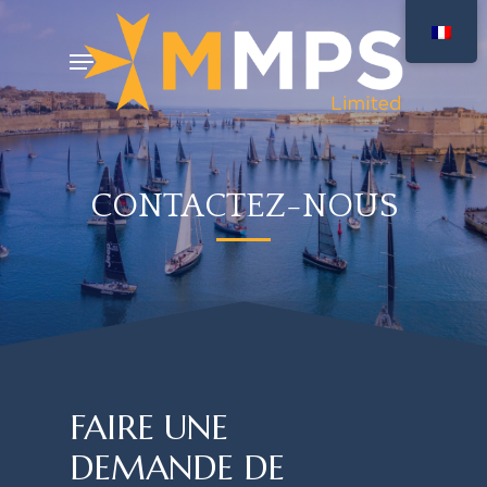
Skip
Menu
to
main
content
CONTACTEZ-NOUS
FAIRE UNE
DEMANDE DE