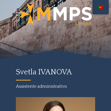
Saltar
Menu
para
o
conteúdo
principal
Svetla IVANOVA
Assistente administrativo