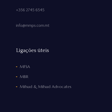
+356 2745 6545
info@mmps.com.mt
Ligações úteis
MFSA
MBR
Mifsud & Mifsud Advocates