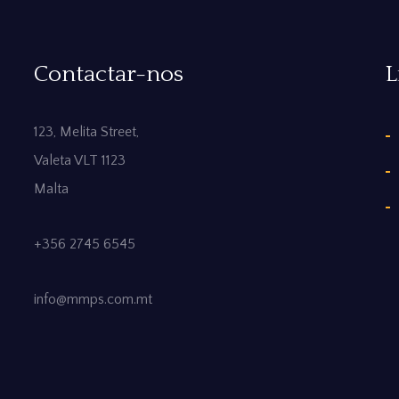
Contactar-nos
L
123, Melita Street,
Valeta VLT 1123
Malta
+356 2745 6545
info@mmps.com.mt