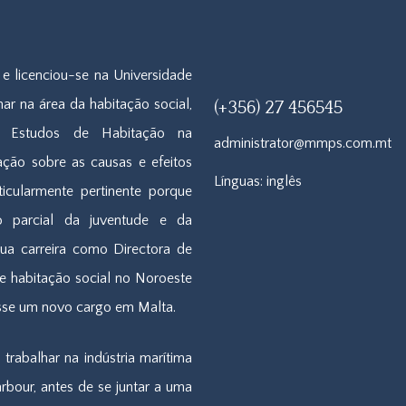
 e licenciou-se na Universidade
ar na área da habitação social,
(+356) 27 456545
m Estudos de Habitação na
administrator@mmps.com.mt
ação sobre as causas e efeitos
Línguas: inglês
ticularmente pertinente porque
 parcial da juventude e da
ua carreira como Directora de
 habitação social no Noroeste
misse um novo cargo em Malta.
rabalhar na indústria marítima
rbour, antes de se juntar a uma