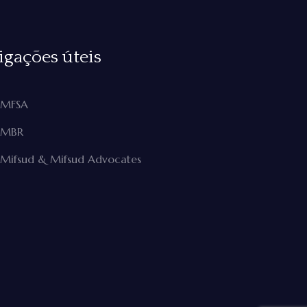
igações úteis
MFSA
MBR
Mifsud & Mifsud Advocates