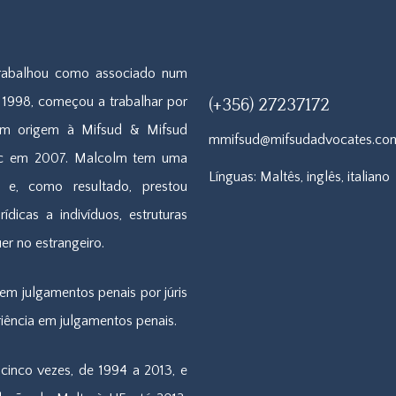
rabalhou como associado num
 1998, começou a trabalhar por
(+356) 27237172
ram origem à Mifsud & Mifsud
mmifsud@mifsudadvocates.co
ic em 2007. Malcolm tem uma
Línguas: Maltês, inglês, italiano
s e, como resultado, prestou
icas a indivíduos, estruturas
er no estrangeiro.
em julgamentos penais por júris
ência em julgamentos penais.
cinco vezes, de 1994 a 2013, e