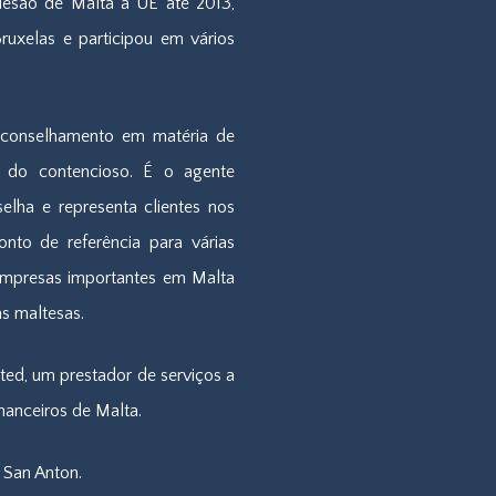
esão de Malta à UE até 2013,
xelas e participou em vários
aconselhamento em matéria de
io do contencioso. É o agente
elha e representa clientes nos
nto de referência para várias
 empresas importantes em Malta
s maltesas.
ited, um prestador de serviços a
nanceiros de Malta.
 San Anton.