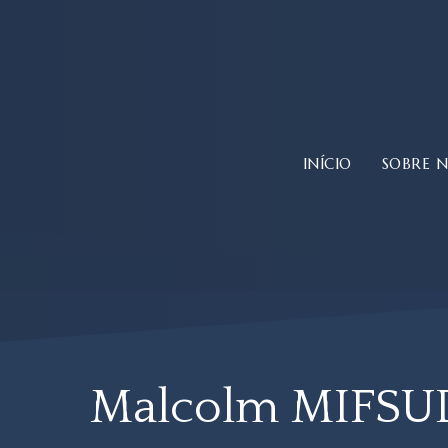
Saltar
para
o
conteúdo
principal
INÍCIO
SOBRE 
Malcolm MIFSU