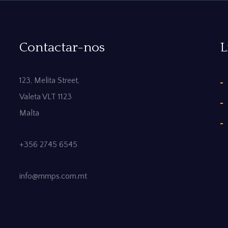
Contactar-nos
L
123, Melita Street,
Valeta VLT 1123
Malta
+356 2745 6545
info@mmps.com.mt