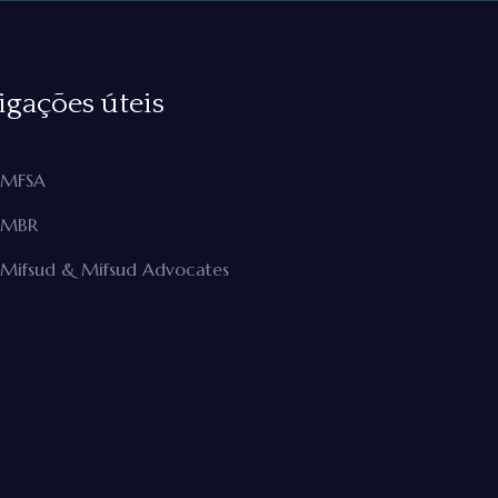
igações úteis
MFSA
MBR
Mifsud & Mifsud Advocates