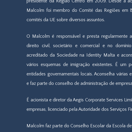
presidente da Região Centro em 2009. Desde a ad
Malcolm foi membro do Comité das Regiões em Bru
comités da UE sobre diversos assuntos.
O Malcolm é responsável e presta regularmente 
direito civil, societário e comercial e no domín
acreditado da Sociedade na Identity Malta e acons
vários esquemas de imigração existentes. É um po
entidades governamentais locais. Aconselha várias
e faz parte do conselho de administração de empresa
É acionista e diretor da Aegis Corporate Services Lim
empresas, licenciado pela Autoridade dos Serviços Fi
Malcolm faz parte do Conselho Escolar da Escola de